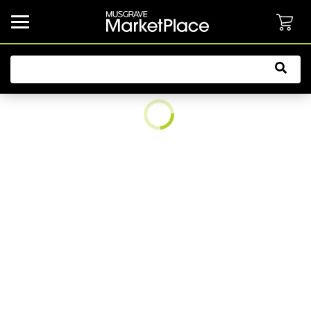
common.button.navbarCollapsed.text