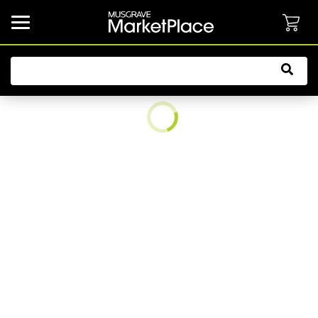
common.button.navbarCollapsed.text