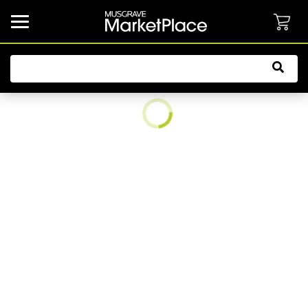
common.button.navbarCollapsed.text