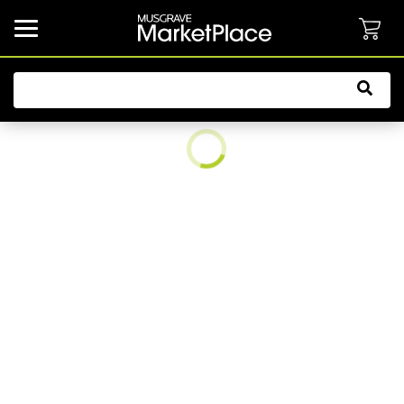
common.button.navbarCollapsed.text