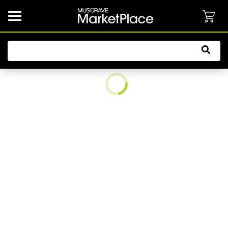
common.button.navbarCollapsed.text