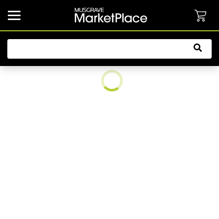
common.button.navbarCollapsed.text