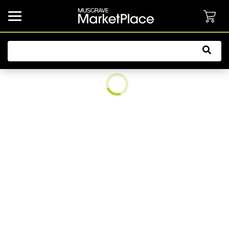
common.button.navbarCollapsed.text