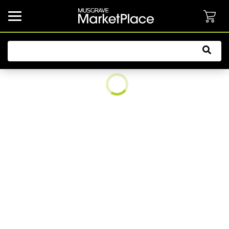
common.button.navbarCollapsed.text