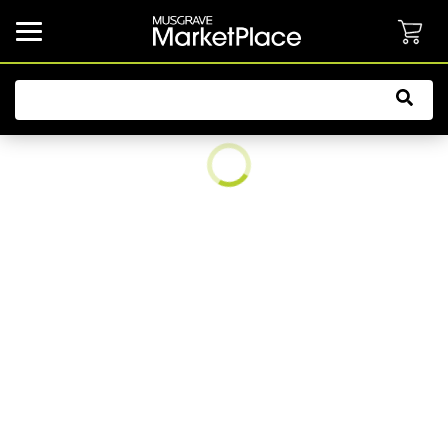
common.button.navbarCollapsed.text