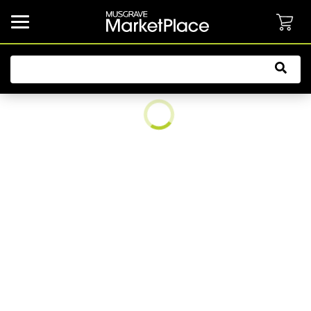
common.button.navbarCollapsed.text