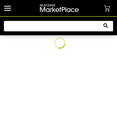
common.button.navbarCollapsed.text