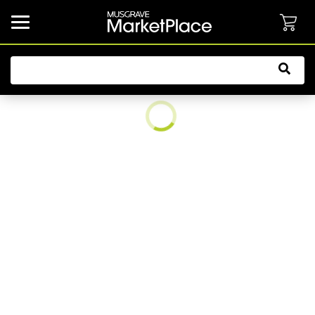
common.button.navbarCollapsed.text