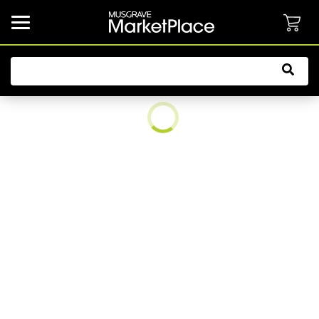
common.button.navbarCollapsed.text