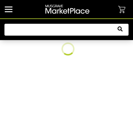
common.button.navbarCollapsed.text