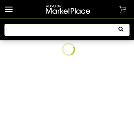
common.button.navbarCollapsed.text