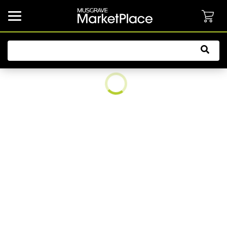
common.button.navbarCollapsed.text