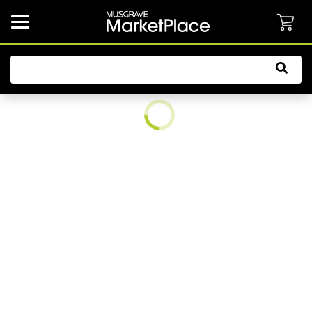
common.button.navbarCollapsed.text