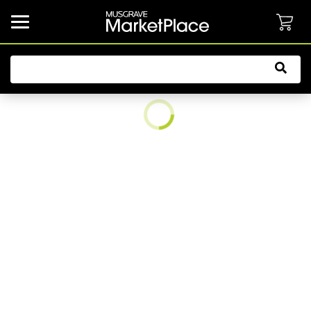
common.button.navbarCollapsed.text