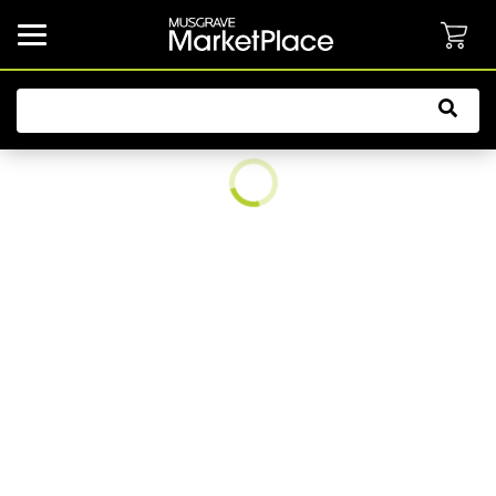
common.button.navbarCollapsed.text