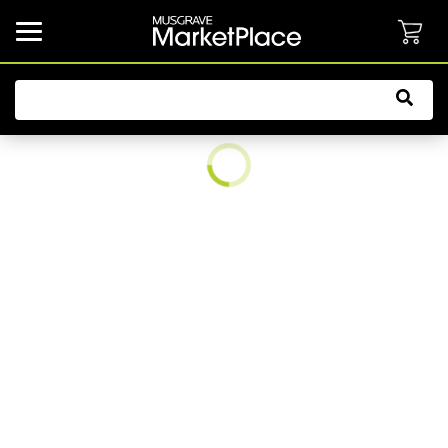
common.button.navbarCollapsed.text