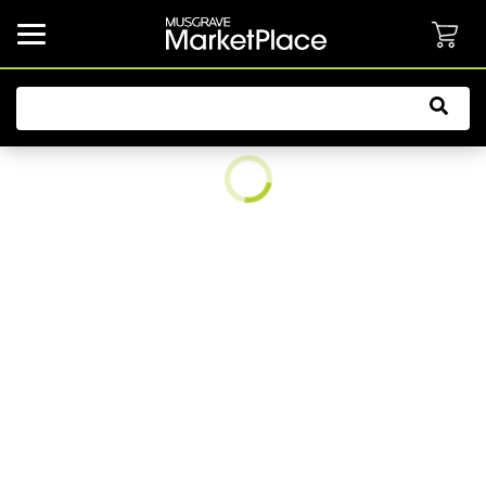
common.button.navbarCollapsed.text