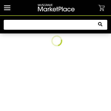
common.button.navbarCollapsed.text