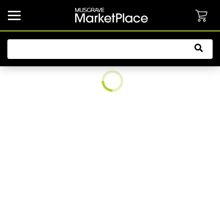
common.button.navbarCollapsed.text