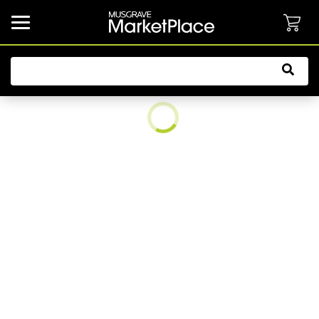
common.button.navbarCollapsed.text