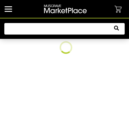
common.button.navbarCollapsed.text