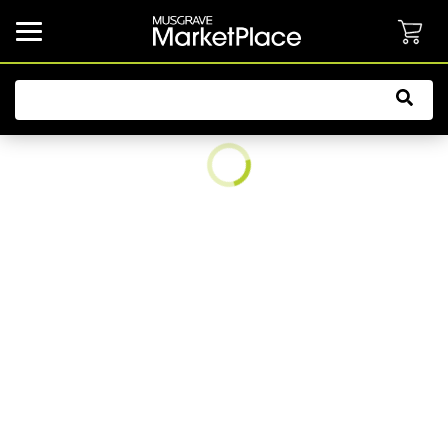
common.button.navbarCollapsed.text