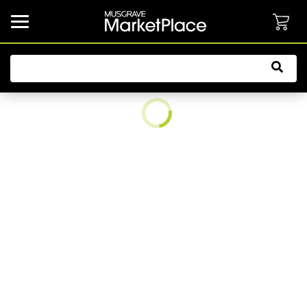
common.button.navbarCollapsed.text