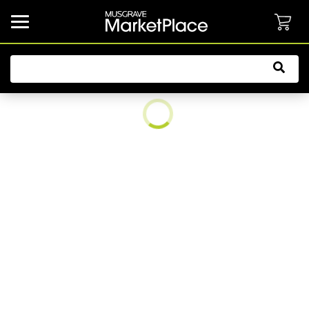
common.button.navbarCollapsed.text