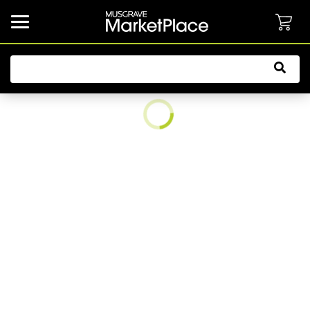
common.button.navbarCollapsed.text