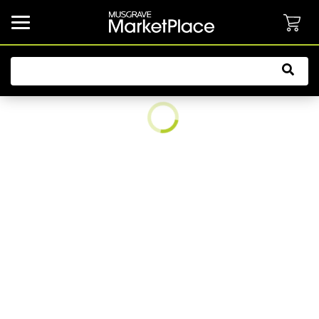
common.button.navbarCollapsed.text