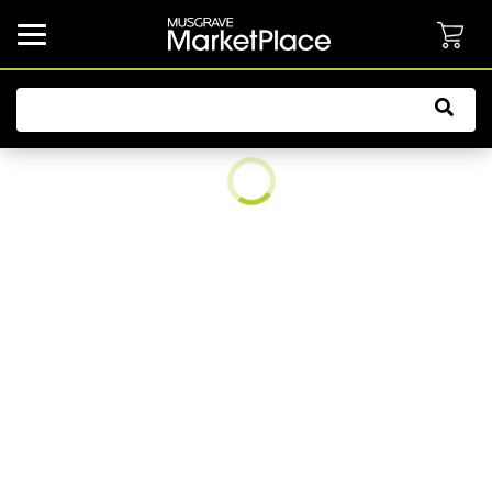
common.button.navbarCollapsed.text