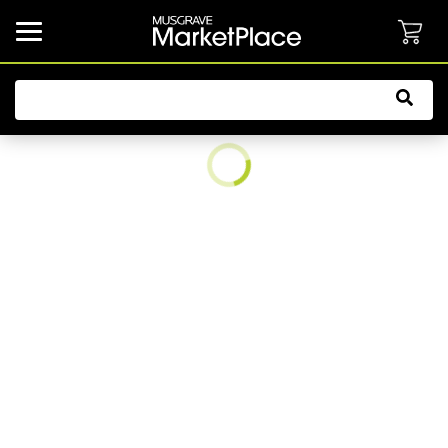
common.button.navbarCollapsed.text