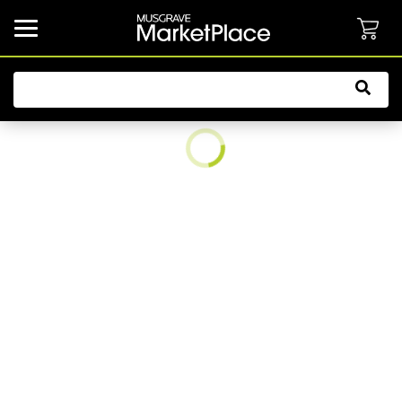
common.button.navbarCollapsed.text