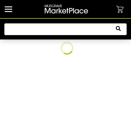
common.button.navbarCollapsed.text