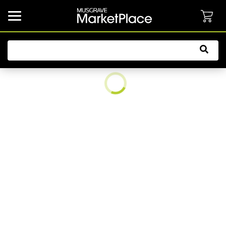
common.button.navbarCollapsed.text