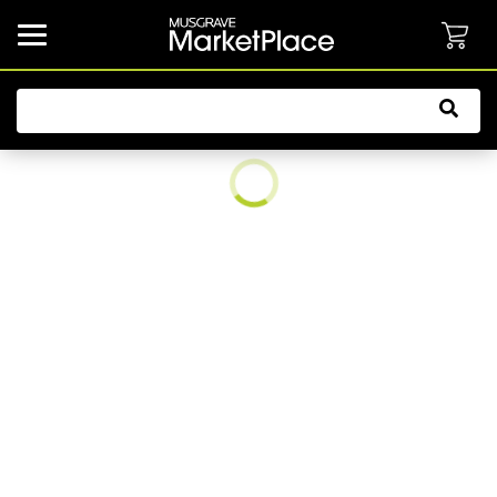
common.button.navbarCollapsed.text