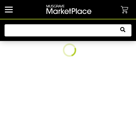
common.button.navbarCollapsed.text