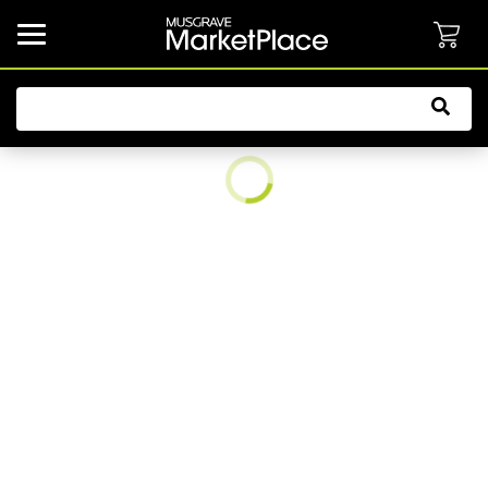
common.button.navbarCollapsed.text