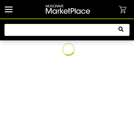
common.button.navbarCollapsed.text