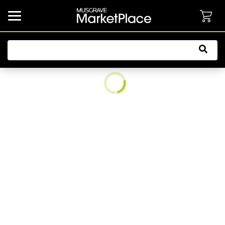
common.button.navbarCollapsed.text