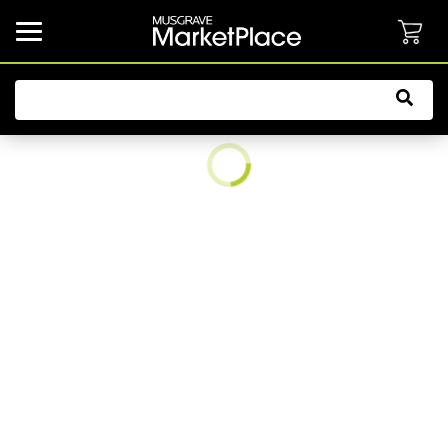
common.button.navbarCollapsed.text