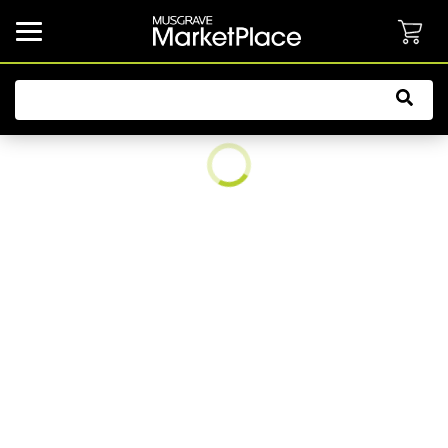
common.button.navbarCollapsed.text