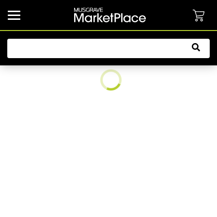
common.button.navbarCollapsed.text