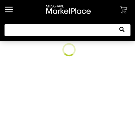
common.button.navbarCollapsed.text