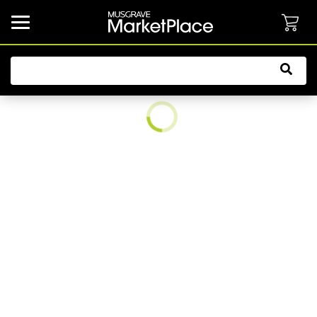
common.button.navbarCollapsed.text