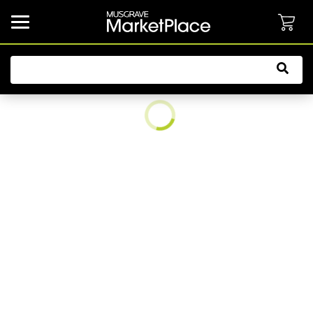
common.button.navbarCollapsed.text