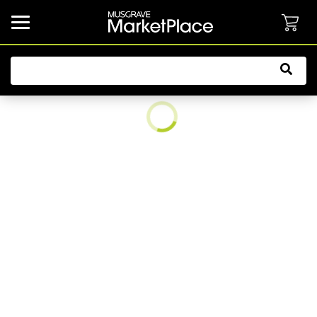
common.button.navbarCollapsed.text