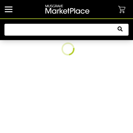
common.button.navbarCollapsed.text