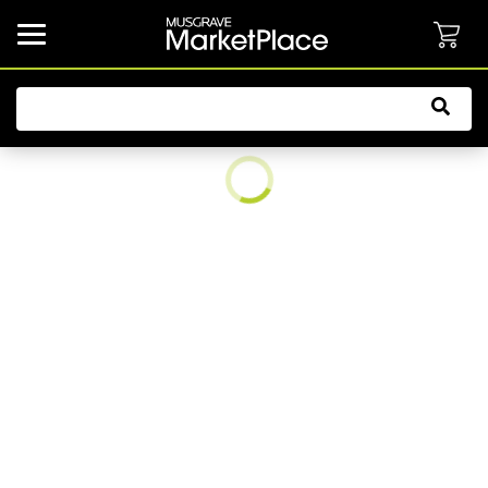
common.button.navbarCollapsed.text