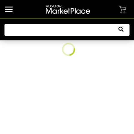
common.button.navbarCollapsed.text